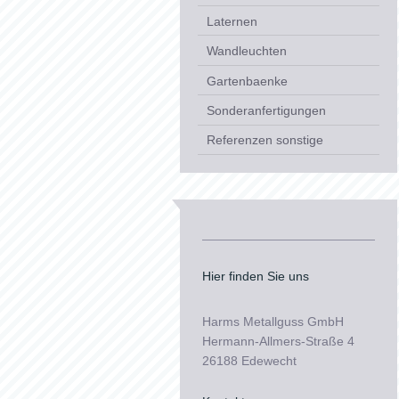
Laternen
Wandleuchten
Gartenbaenke
Sonderanfertigungen
Referenzen sonstige
Hier finden Sie uns
Harms Metallguss
GmbH
Hermann-Allmers-Straße 4
26188 Edewecht